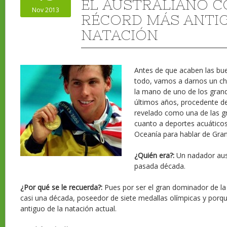
EL AUSTRALIANO C
Nov 2013
RÉCORD MÁS ANTIG
NATACIÓN
Antes de que acaben las bu
todo, vamos a darnos un c
la mano de uno de los grand
últimos años, procedente de
revelado como una de las g
cuanto a deportes acuáticos
Oceanía para hablar de Gran
¿Quién era?:
Un nadador aust
pasada década.
¿Por qué se le recuerda?:
Pues por ser el gran dominador de la 
casi una década, poseedor de siete medallas olímpicas y porq
antiguo de la natación actual.