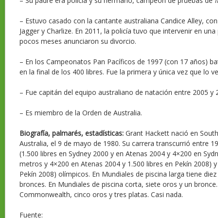
– Su padre era policía y su hermano, campeón de pruebas de
– Estuvo casado con la cantante australiana Candice Alley, co
Jagger y Charlize. En 2011, la policía tuvo que intervenir en un
pocos meses anunciaron su divorcio.
– En los Campeonatos Pan Pacíficos de 1997 (con 17 años) ba
en la final de los 400 libres. Fue la primera y única vez que lo v
– Fue capitán del equipo australiano de natación entre 2005 y 
– Es miembro de la Orden de Australia.
Biografía, palmarés, estadísticas:
Grant Hackett nació en South
Australia, el 9 de mayo de 1980. Su carrera transcurrió entre 1
(1.500 libres en Sydney 2000 y en Atenas 2004 y 4×200 en Sydne
metros y 4×200 en Atenas 2004 y 1.500 libres en Pekín 2008) 
Pekín 2008) olímpicos. En Mundiales de piscina larga tiene diez 
bronces. En Mundiales de piscina corta, siete oros y un bronce.
Commonwealth, cinco oros y tres platas. Casi nada.
Fuente: