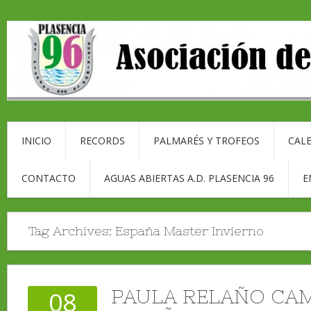
INICIO
RECORDS
PALMARÉS Y TROFEOS
CALE
CONTACTO
AGUAS ABIERTAS A.D. PLASENCIA 96
E
Tag Archives:
España Master Invierno
PAULA RELAÑO CA
08