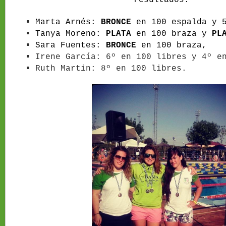
resultados:
Marta Arnés:
BRONCE
en 100 espalda y 5
Tanya Moreno:
PLATA
en 100 braza y
PL
Sara Fuentes:
BRONCE
en 100 braza,
Irene García: 6º en 100 libres y 4º e
Ruth Martin: 8º en 100 libres.