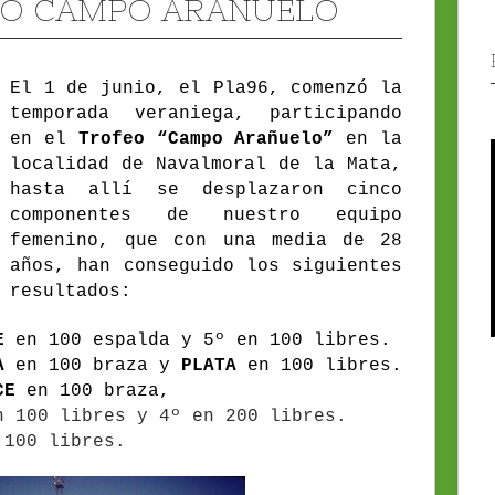
O CAMPO ARAÑUELO
El 1 de junio, el Pla96, comenzó la
temporada veraniega, participando
en el
Trofeo “Campo Arañuelo”
en la
localidad de Navalmoral de la Mata,
hasta allí se desplazaron cinco
componentes de nuestro equipo
femenino, que con una media de 28
años, han conseguido los siguientes
resultados:
E
en 100 espalda y 5º en 100 libres.
A
en 100 braza y
PLATA
en 100 libres.
CE
en 100 braza,
n 100 libres y 4º en 200 libres.
 100 libres.