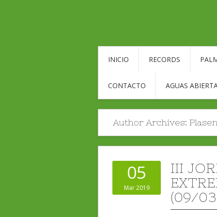
INICIO
RECORDS
PALM
CONTACTO
AGUAS ABIERTA
Author Archives:
Plasen
III J
05
EXTRE
Mar 2019
(09/03