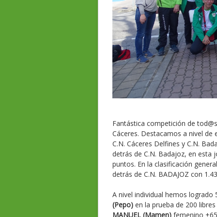
Fantástica competición de tod@s 
Cáceres. Destacamos a nivel de e
C.N. Cáceres Delfines y C.N. Ba
detrás de C.N. Badajoz, en esta 
puntos. En la clasificación gene
detrás de C.N. BADAJOZ con 1.43
A nivel individual hemos logrado
(Pepo)
en la prueba de 200 libre
MANUEL (Mamen)
femenino +65 