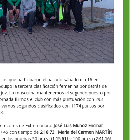
los que participaron el pasado sábado día 16 en
quipo la tercera clasificación femenina por detrás de
dajoz. La masculina mantenemos el segundo puesto por
jornada fuimos el club con más puntuación con 293
ral vamos segundos clasificados con 1174 puntos por
3.
 5 records de Extremadura:
José Luis Muñoz Encinar
s +45 con tiempo de
2:18.73
.
María del Carmen MARTÍN
en las pruebas 50 braza (
1:15.61)
y 100 braza (
2:41.16
).