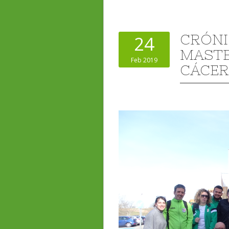
CRÓNI
24
MASTE
Feb 2019
CÁCER