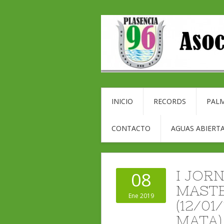
INICIO
RECORDS
PALM
CONTACTO
AGUAS ABIERTA
I JOR
08
MAST
Ene 2019
(12/0
MATA)