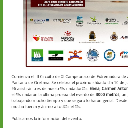
Comienza el III Circuito de XI Campeonato de Extremadura de 
Pantano de Orellana. Se celebra el próximo sábado día 10 de Jul
96 asistirán tres de nuestr@s nadador@s:
Elena, Carmen Anton
ell@s nadarán la última prueba del evento de
3000 metros
, un
trabajando mucho tiempo y que seguro lo harán genial. Desde 
mucha fuerza y ánimo a tod@s ell@s.
Publicamos la información del evento: