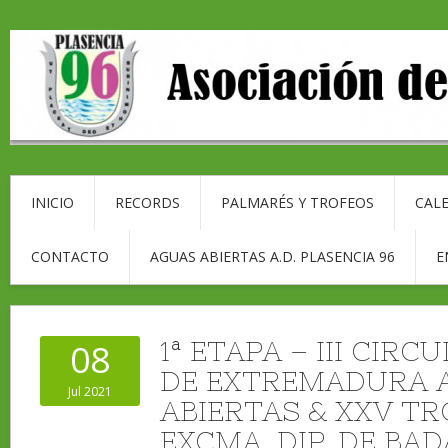
INICIO
RECORDS
PALMARÉS Y TROFEOS
CALE
CONTACTO
AGUAS ABIERTAS A.D. PLASENCIA 96
E
1ª ETAPA – III CIRCU
08
DE EXTREMADURA 
Jul 2021
ABIERTAS & XXV T
EXCMA. DIP. DE BA