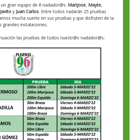
n un gran equipo de 8 nadador@s:
Marijose
,
Mayte
,
Javito
y
Juan Carlos
. Entre todos nadarán 25 pruebas
seamos mucha suerte en sus pruebas y que disfruten de la
s grandes instalaciones.
inuación las pruebas de todos nuestr@s nadador@s: