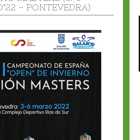
’22 – PONTEVEDRA)