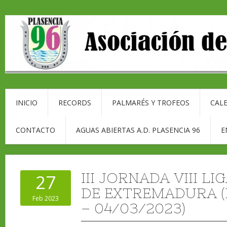
INICIO
RECORDS
PALMARÉS Y TROFEOS
CALE
CONTACTO
AGUAS ABIERTAS A.D. PLASENCIA 96
E
III JORNADA VIII L
27
DE EXTREMADURA (
Feb 2023
– 04/03/2023)