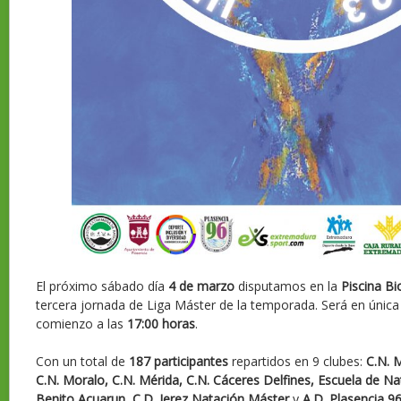
El próximo sábado día
4 de marzo
disputamos en la
Piscina Bi
tercera jornada de Liga Máster de la temporada. Será en única
comienzo a las
17:00 horas
.
Con un total de
187 participantes
repartidos en 9 clubes:
C.N. 
C.N. Moralo, C.N. Mérida, C.N. Cáceres Delfines, Escuela de Na
Benito Acuarun
,
C.D. Jerez Natación Máster
y
A.D. Plasencia 9