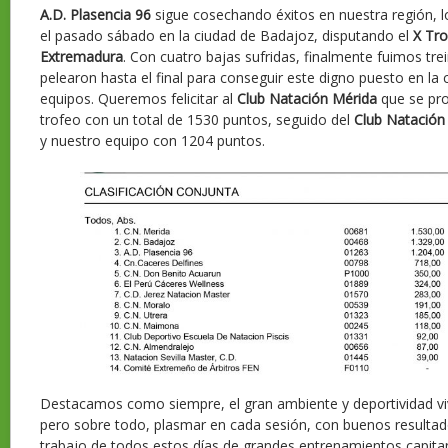
A.D. Plasencia 96
sigue cosechando éxitos en nuestra región, l
el pasado sábado en la ciudad de Badajoz, disputando el
X Tro
Extremadura
. Con cuatro bajas sufridas, finalmente fuimos tre
pelearon hasta el final para conseguir este digno puesto en la c
equipos. Queremos felicitar al
Club Natación Mérida
que se pr
trofeo con un total de 1530 puntos, seguido del
Club Natación
y nuestro equipo con 1204 puntos.
Destacamos como siempre, el gran ambiente y deportividad viv
pero sobre todo, plasmar en cada sesión, con buenos resultado
trabajo de todos estos días de grandes entrenamientos capit