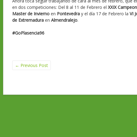
Ahora toca seguir trabajando de cara al mes de febrero, que en
en dos competiciones: Del 8 al 11 de Febrero el
XXIX Campeon
Master de Invierno
en
Pontevedra
y el día 17 de Febrero la
VI 
de Extremadura
en
Almendralejo
.
#GoPlasencia96
←
Previous Post