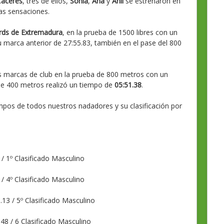
áceres
, tres de ellos,
Sonia
,
Ana
y
Anli
se estrenaron en
as sensaciones.
rds de Extremadura
, en la prueba de 1500 libres con un
marca anterior de 27:55.83, también en el pase del 800
 marcas de club en la prueba de 800 metros con un
de 400 metros realizó un tiempo de
05:51.38
.
mpos de todos nuestros nadadores y su clasificación por
/ 1º Clasificado Masculino
/ 4º Clasificado Masculino
13 / 5º Clasificado Masculino
48 / 6 Clasificado Masculino