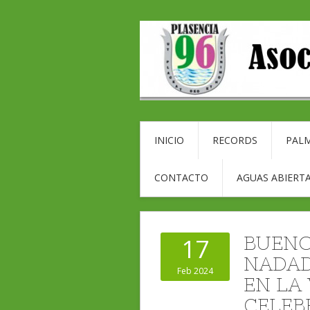
INICIO
RECORDS
PALM
CONTACTO
AGUAS ABIERTA
BUENO
17
NADAD
Feb 2024
EN LA
CELEB