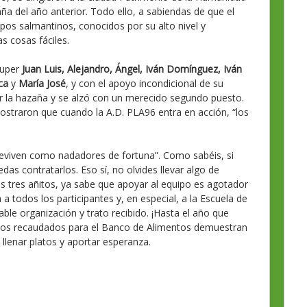
aña del año anterior. Todo ello, a sabiendas de que el
uipos salmantinos, conocidos por su alto nivel y
s cosas fáciles.
Super
Juan Luis, Alejandro, Ángel, Iván Domínguez, Iván
ca
y
María José
, y con el apoyo incondicional de su
r la hazaña y se alzó con un merecido segundo puesto.
straron que cuando la A.D. PLA96 entra en acción, “los
reviven como nadadores de fortuna”. Como sabéis, si
das contratarlos. Eso sí, no olvides llevar algo de
s tres añitos, ya sabe que apoyar al equipo es agotador
a todos los participantes y, en especial, a la Escuela de
ble organización y trato recibido. ¡Hasta el año que
entos recaudados para el Banco de Alimentos demuestran
lenar platos y aportar esperanza.