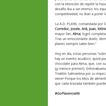
con la intención de repetir la haz
desafío iba a ser intenso: los eq
competitividad, no iban a poner la
La A.D. PLA96, comandada por 
Corredor, Josele, Anli, Juan, Móni
mayor fan,
Alma
, logró completa
Tras un emocionante duelo, demo
planes siempre salen bien.”
Hoy en día, estas personas “sob
hay un evento acuático, quizá pue
chocolate para Alma, que, con su
(¡y merece premio!). Enhorabuena 
Triatlón Salmantina por su impeca
viene! Porque los kilos de alim
que cada brazada también puede l
#GoPlasencia96