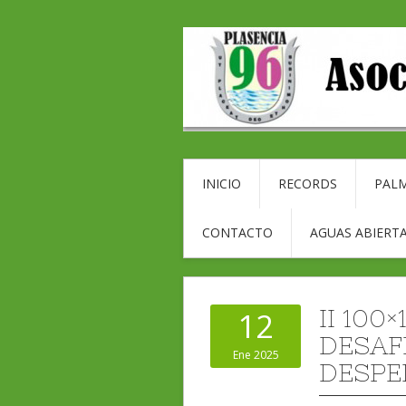
INICIO
RECORDS
PALM
CONTACTO
AGUAS ABIERTA
II 100
12
DESAF
Ene 2025
DESPE