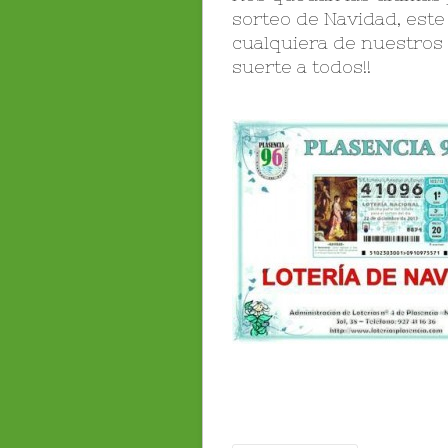
sorteo de Navidad, este
cualquiera de nuestros 
suerte a todos!!