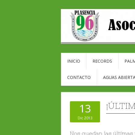
INICIO
RECORDS
PALM
CONTACTO
AGUAS ABIERTA
¡ÚLTI
13
Dic 2013
Nos quedan las últimas p