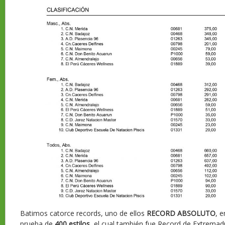
Batimos catorce records, uno de ellos
RECORD ABSOLUTO
, 
prueba de
400 estilos
, el cual también fue Record de Extremadu