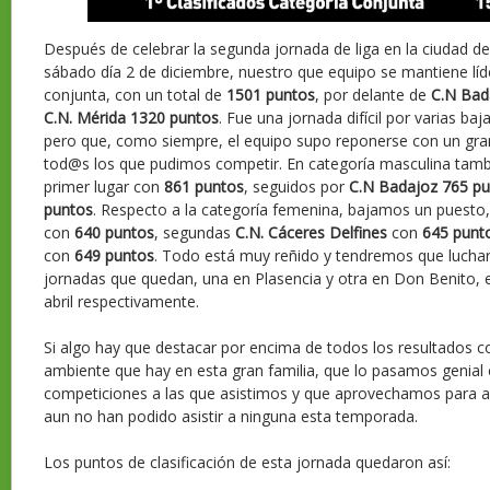
Después de celebrar la segunda jornada de liga en la ciudad d
sábado día 2 de diciembre, nuestro que equipo se mantiene líde
conjunta, con un total de
1501 puntos
, por delante de
C.N Ba
C.N. Mérida
1320 puntos
. Fue una jornada difícil por varias baj
pero que, como siempre, el equipo supo reponerse con un gra
tod@s los que pudimos competir. En categoría masculina ta
primer lugar con
861 puntos
, seguidos por
C.N Badajoz
765 pu
puntos
. Respecto a la categoría femenina, bajamos un puesto
con
640 puntos
, segundas
C.N. Cáceres Delfines
con
645 punt
con
649 puntos
. Todo está muy reñido y tendremos que lucha
jornadas que quedan, una en Plasencia y otra en Don Benito,
abril respectivamente.
Si algo hay que destacar por encima de todos los resultados c
ambiente que hay en esta gran familia, que lo pasamos genial 
competiciones a las que asistimos y que aprovechamos para 
aun no han podido asistir a ninguna esta temporada.
Los puntos de clasificación de esta jornada quedaron así: